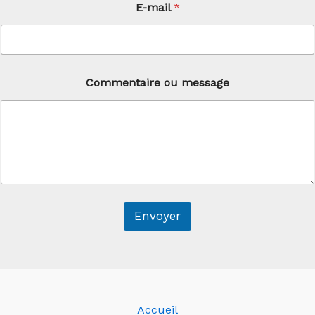
E-mail
*
a
i
l
Commentaire ou message
Envoyer
Accueil