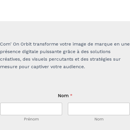
Com' On Orbit transforme votre image de marque en une
présence digitale puissante grâce à des solutions
créatives, des visuels percutants et des stratégies sur
mesure pour captiver votre audience.
o
Nom
*
u
N
o
m
E
Prénom
Nom
-
m