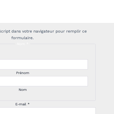
Script dans votre navigateur pour remplir ce
formulaire.
Nom
*
Prénom
Nom
E-mail
o
*
u