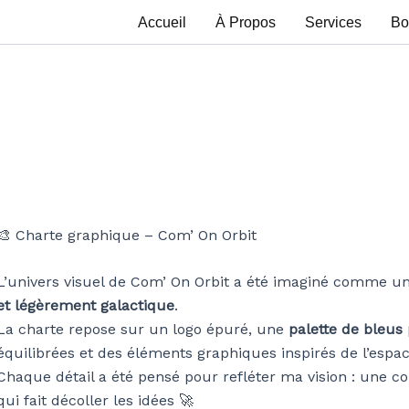
Accueil
À Propos
Services
Bo
🎨 Charte graphique – Com’ On Orbit
L’univers visuel de Com’ On Orbit a été imaginé comme un 
et légèrement galactique
.
La charte repose sur un logo épuré, une
palette de bleus
équilibrées et des éléments graphiques inspirés de l’espac
Chaque détail a été pensé pour refléter ma vision : une 
qui fait décoller les idées 🚀