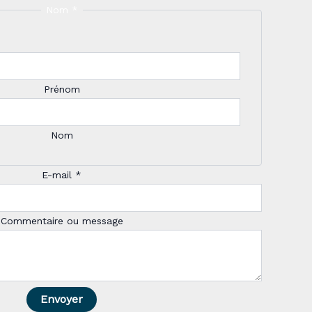
Nom
*
Prénom
Nom
E-mail
*
Commentaire ou message
N
o
m
E
-
Envoyer
m